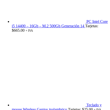
PC Intel Core
i5 14400 – 16Gb – M.2 500Gb Generación 14
Tarjetas:
$
665.00
+ IVA
Teclado y
mouse Wireless Genius inalambrico
Tarjetas:
$
25.00
+ IVA