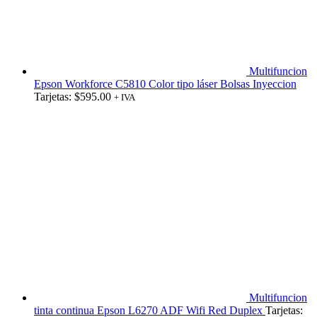
Multifuncion
Epson Workforce C5810 Color tipo láser Bolsas Inyeccion
Tarjetas:
$
595.00
+ IVA
Multifuncion
tinta continua Epson L6270 ADF Wifi Red Duplex
Tarjetas: