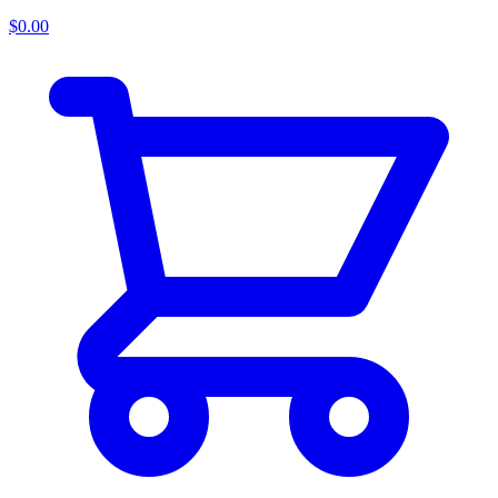
$
0.00