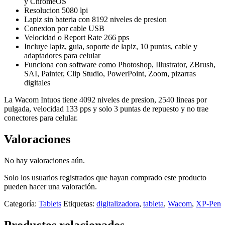
y ChromeOS
Resolucion 5080 lpi
Lapiz sin bateria con 8192 niveles de presion
Conexion por cable USB
Velocidad o Report Rate 266 pps
Incluye lapiz, guia, soporte de lapiz, 10 puntas, cable y
adaptadores para celular
Funciona con software como Photoshop, Illustrator, ZBrush,
SAI, Painter, Clip Studio, PowerPoint, Zoom, pizarras
digitales
La Wacom Intuos tiene 4092 niveles de presion, 2540 lineas por
pulgada, velocidad 133 pps y solo 3 puntas de repuesto y no trae
conectores para celular.
Valoraciones
No hay valoraciones aún.
Solo los usuarios registrados que hayan comprado este producto
pueden hacer una valoración.
Categoría:
Tablets
Etiquetas:
digitalizadora
,
tableta
,
Wacom
,
XP-Pen
Productos relacionados