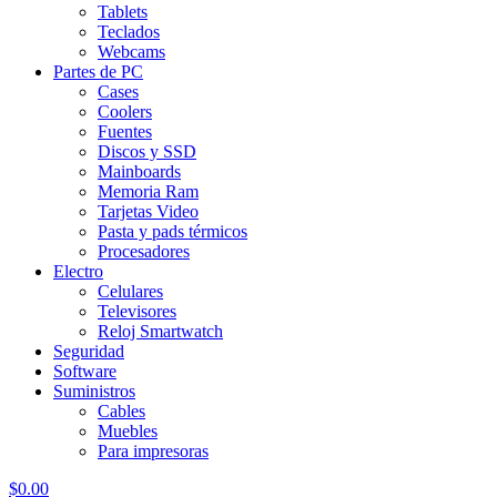
Tablets
Teclados
Webcams
Partes de PC
Cases
Coolers
Fuentes
Discos y SSD
Mainboards
Memoria Ram
Tarjetas Video
Pasta y pads térmicos
Procesadores
Electro
Celulares
Televisores
Reloj Smartwatch
Seguridad
Software
Suministros
Cables
Muebles
Para impresoras
$
0.00