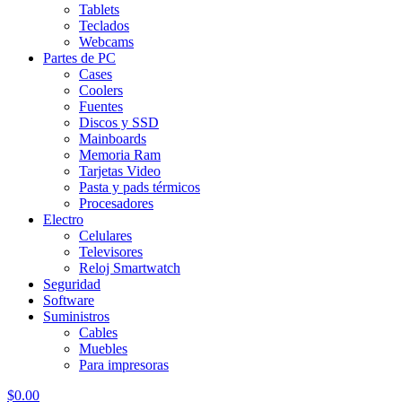
Tablets
Teclados
Webcams
Partes de PC
Cases
Coolers
Fuentes
Discos y SSD
Mainboards
Memoria Ram
Tarjetas Video
Pasta y pads térmicos
Procesadores
Electro
Celulares
Televisores
Reloj Smartwatch
Seguridad
Software
Suministros
Cables
Muebles
Para impresoras
$
0.00